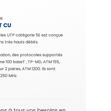
UE
T CU
bles UTP catégorie 5E est conçue
ns très hauts débits.
lisation, des protocoles supportés
me 100 baseT ; TP-MD, ATM 155,
 2 paires, ATM 1200. Ils sont
 250 MHz.
ns à tous vos besoins en