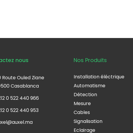
actez nous
Nos Produits
Installation éléctrique
 Route Ouled Ziane
Automatisme
0500 Casablanca
Détection
12 0 522 440 966
Mesure
12 0 522 440 953
Cables
Signalisation
uxel@auxel.ma
Eclairage