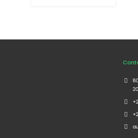
Cont
80
2
+2
+2
a