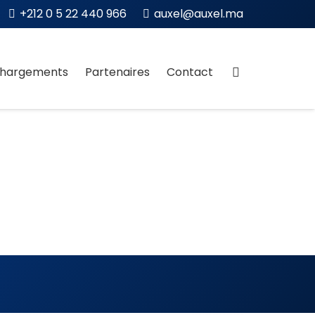
+212 0 5 22 440 966
auxel@auxel.ma
chargements
Partenaires
Contact