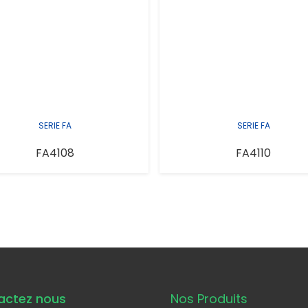
SERIE FA
SERIE FA
FA4108
FA4110
actez nous
Nos Produits