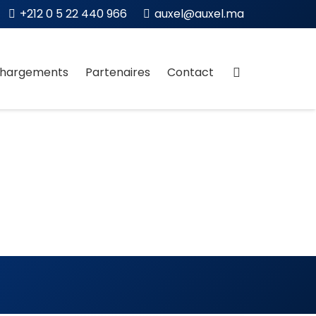
+212 0 5 22 440 966
auxel@auxel.ma
chargements
Partenaires
Contact