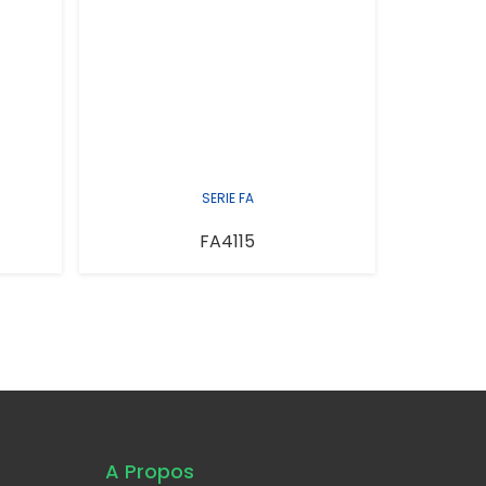
SERIE FA
FA4115
A Propos