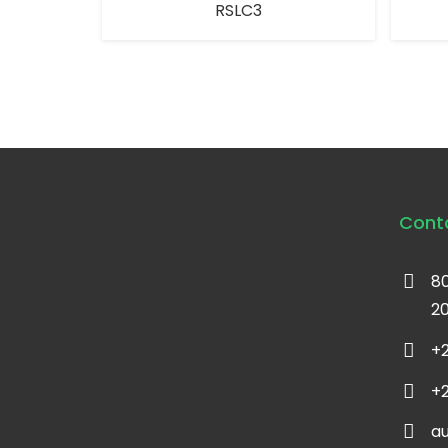
RSLC3
Cont
80
2
+2
+2
a