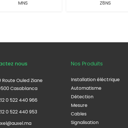
MNS
Z8NS
actez nous
Nos Produits
Installation éléctrique
 Route Ouled Ziane
Automatisme
0500 Casablanca
Détection
12 0 522 440 966
Mesure
12 0 522 440 953
Cables
Signalisation
uxel@auxel.ma