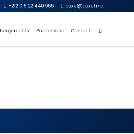
+212 0 5 22 440 966
auxel@auxel.ma
chargements
Partenaires
Contact