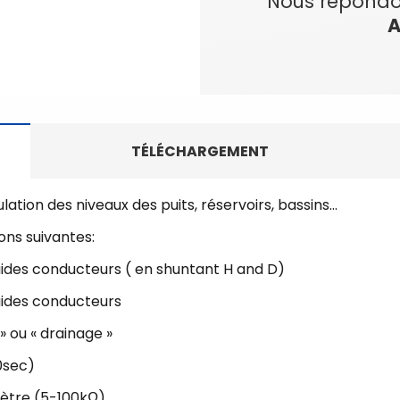
Nous répondo
A
TÉLÉCHARGEMENT
lation des niveaux des puits, réservoirs, bassins…
ions suivantes:
quides conducteurs ( en shuntant H and D)
quides conducteurs
» ou « drainage »
0sec)
mètre (5-100kΩ)