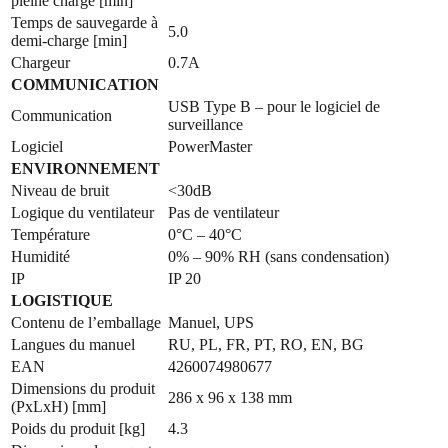
pleine charge [min]
Temps de sauvegarde à
5.0
demi-charge [min]
Chargeur
0.7A
COMMUNICATION
USB Type B – pour le logiciel de
Communication
surveillance
Logiciel
PowerMaster
ENVIRONNEMENT
Niveau de bruit
<30dB
Logique du ventilateur
Pas de ventilateur
Température
0°C – 40°C
Humidité
0% – 90% RH (sans condensation)
IP
IP 20
LOGISTIQUE
Contenu de l’emballage
Manuel, UPS
Langues du manuel
RU, PL, FR, PT, RO, EN, BG
EAN
4260074980677
Dimensions du produit
286 x 96 x 138 mm
(PxLxH) [mm]
Poids du produit [kg]
4.3