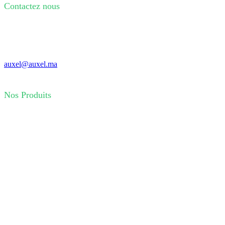
Contactez nous
80 Route Ouled Ziane 20500 Casablanca
+212 0 522 440 966
+212 0 522 440 953
auxel@auxel.ma
Nos Produits
Installation éléctrique
Automatisme
Détection
Mesure
Cables
Signalisation
Eclairage