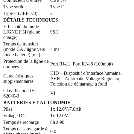
Connecteur d’entrée
CEE 7/7
Type sortie
Type F
Type F (CEE 7/3)
2
DÉTAILS TECHNIQUES
Efficacité du mode
LIGNE [%] (pleine
95.3
charge)
Temps de transfert
(mode CA / ligne vers
4 ms
mode batterie) [ms]
Protection de la ligne de
Port RJ-11, Port RJ-45 (100mbit)
données
HID – Dispositif d’interface humaine,
Caractéristiques
AVR – Automatic Voltage Regulator,
supplémentaires
Fonction de démarrage à froid
Classification IEC
VI
62040-3
BATTERIES ET AUTONOMIE
Piles
1x 12.0V/7.0Ah
Voltage DC
1x 12.0V
Temps de recharge
8h à 90
Temps de sauvegarde à
0.0