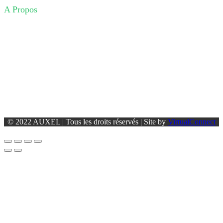
A Propos
Entreprise
Produits
Téléchargements
Partenaires
Contact
© 2022 AUXEL | Tous les droits réservés | Site by
VirtualConnect