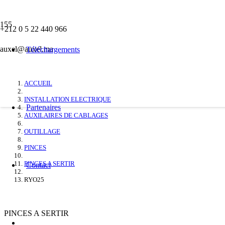
PINCES A SERTIR
+212 0 5 22 440 966
auxel@auxel.ma
RYO25
Téléchargements
ACCUEIL
INSTALLATION ELECTRIQUE
Partenaires
AUXILAIRES DE CABLAGES
OUTILLAGE
PINCES
PINCES A SERTIR
Contact
RYO25
PINCES A SERTIR