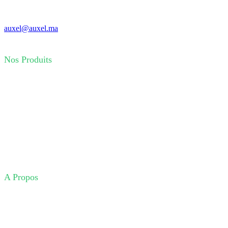
80 Route Ouled Ziane 20500 Casablanca
+212 0 522 440 966
+212 0 522 440 953
auxel@auxel.ma
Nos Produits
Installation éléctrique
Automatisme
Détection
Mesure
Cables
Signalisation
Eclairage
A Propos
Entreprise
Produits