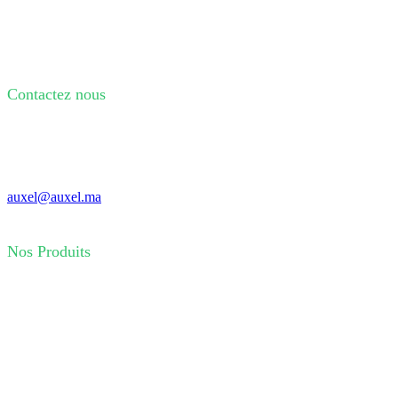
Contactez nous
80 Route Ouled Ziane 20500 Casablanca
+212 0 522 440 966
+212 0 522 440 953
auxel@auxel.ma
Nos Produits
Installation éléctrique
Automatisme
Détection
Mesure
Cables
Signalisation