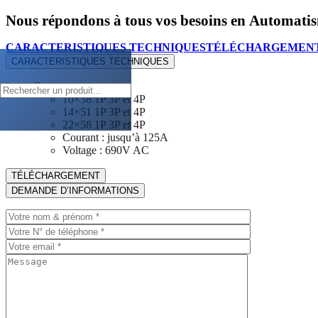
Nous répondons à tous vos besoins en
Automati
CARACTERISTIQUES TECHNIQUES
TÉLÉCHARGEMEN
CARACTERISTIQUES TECHNIQUES
Existent en :
10×38 1P 3P et 4P
14×51 1P 3P et 4P
22×58 1P 3P et 4P
Courant : jusqu’à 125A
Voltage : 690V AC
TÉLÉCHARGEMENT
DEMANDE D’INFORMATIONS