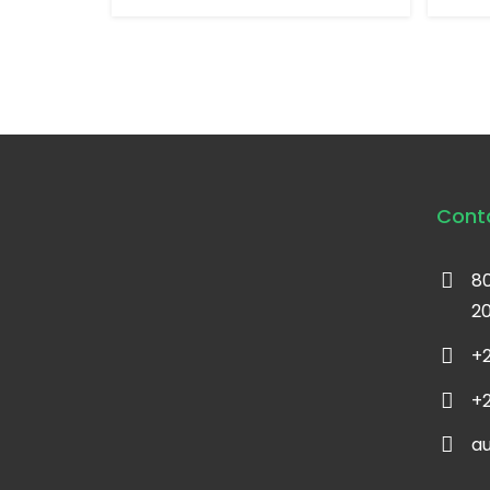
Cont
80
2
+2
+2
a