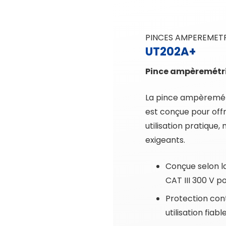
PINCES AMPEREMET
UT202A+
Pince ampèremétr
La pince ampèremé
est conçue pour offr
utilisation pratiqu
exigeants.
Conçue selon l
CAT III 300 V p
Protection con
utilisation fiabl