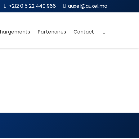
+212 0 5 22 440 966
auxel@auxel.ma
chargements
Partenaires
Contact