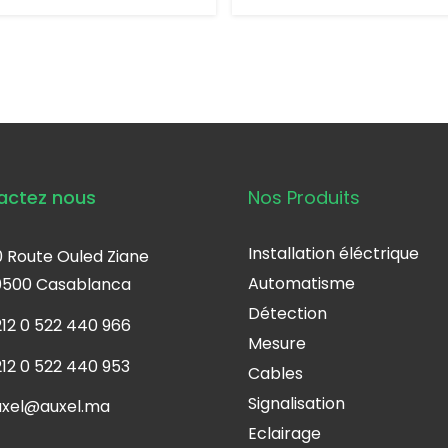
actez nous
Nos Produits
Installation éléctrique
 Route Ouled Ziane
Automatisme
0500 Casablanca
Détection
12 0 522 440 966
Mesure
12 0 522 440 953
Cables
Signalisation
uxel@auxel.ma
Eclairage