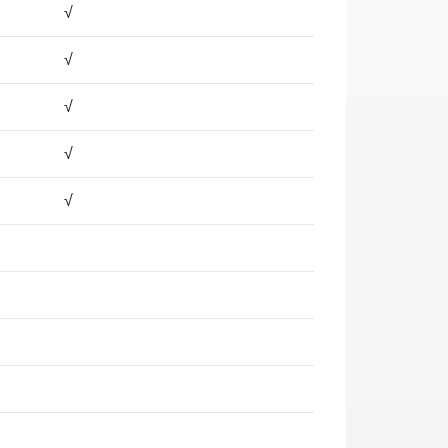
√
√
√
√
√