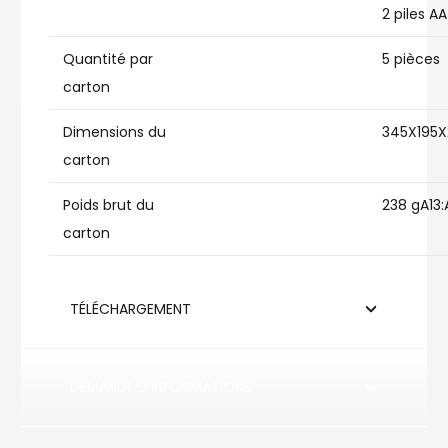
2 piles AA
Quantité par
5 pièces
carton
Dimensions du
345X195
carton
Poids brut du
238 gA13:
carton
TÉLÉCHARGEMENT
DEMANDE D’INFORMATIONS