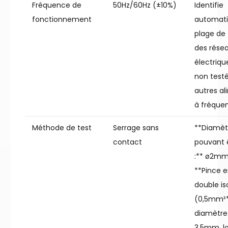
Fréquence de
50Hz/60Hz (±10%)
Identifie
fonctionnement
automati
plage de
des rése
électriqu
non test
autres al
à fréquen
Méthode de test
Serrage sans
**Diamètr
contact
pouvant ê
:** ø2
**Pince e
double is
(0,5mm²*
diamètre 
3,5mm, l