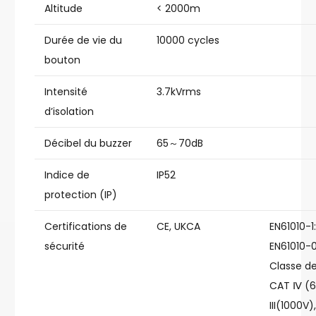
Altitude
< 2000m
Durée de vie du
10000 cycles
bouton
Intensité
3.7kVrms
d’isolation
Décibel du buzzer
65～70dB
Indice de
IP52
protection (IP)
Certifications de
CE, UKCA
EN61010-1:
sécurité
EN61010-
Classe de
CAT Ⅳ (6
III(1000V