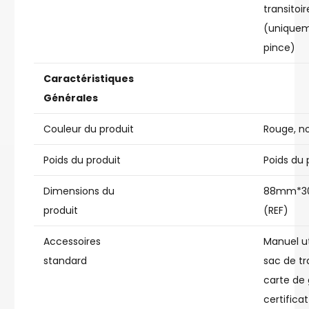
transitoi
(uniquem
pince)
Caractéristiques
Générales
Couleur du produit
Rouge, no
Poids du produit
Poids du 
Dimensions du
88mm*
produit
(REF)
Accessoires
Manuel ut
standard
sac de tr
carte de 
certificat