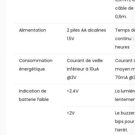
câble de 
0,6m.
Alimentation
2 piles AA alcalines
Temps de
1.5V
continu :
heures
Consommation
Courant de veille
Courant d
énergétique
inférieur à 10uA
moyen m
@3V
70mA @
Indication de
<2.4V
La lumièr
batterie faible
lentemen
<2V
Le buzze
bips pour
l’arrêt.